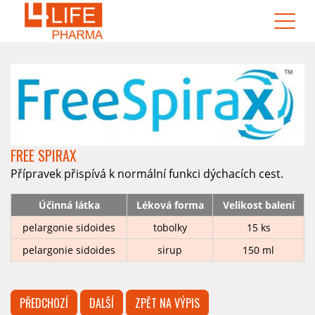
FREE SPIRAX
Přípravek přispívá k normální funkci dýchacích cest.
Účinná látka
Léková forma
Velikost balení
pelargonie sidoides
tobolky
15 ks
pelargonie sidoides
sirup
150 ml
PŘEDCHOZÍ
DALŠÍ
ZPĚT NA VÝPIS