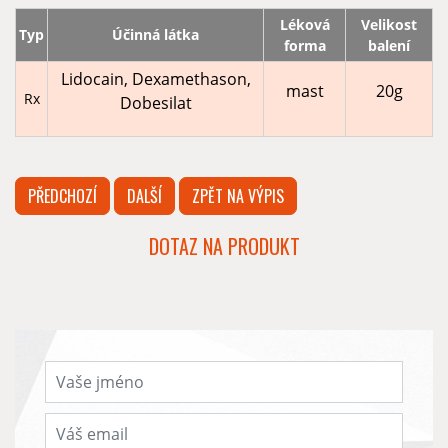
Léková
Velikost
Typ
Účinná látka
forma
balení
Lidocain, Dexamethason,
mast
20g
Rx
Dobesilat
PŘEDCHOZÍ
DALŠÍ
ZPĚT NA VÝPIS
DOTAZ NA PRODUKT