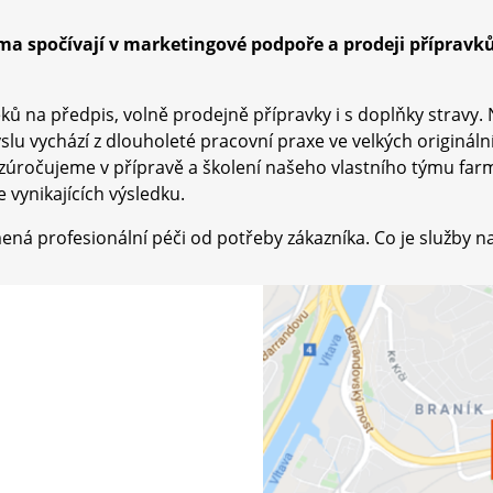
rma spočívají v marketingové podpoře a prodeji přípravk
ů na předpis, volně prodejně přípravky i s doplňky stravy. 
lu vychází z dlouholeté pracovní praxe ve velkých originální
 zúročujeme v přípravě a školení našeho vlastního týmu far
 vynikajících výsledku.
ená profesionální péči od potřeby zákazníka. Co je služby n