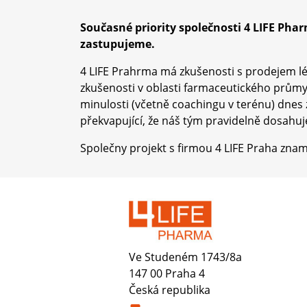
Současné priority společnosti 4 LIFE Pha
zastupujeme.
4 LIFE Prahrma má zkušenosti s prodejem lék
zkušenosti v oblasti farmaceutického průmys
minulosti (včetně coachingu v terénu) dnes
překvapující, že náš tým pravidelně dosahuje
Společny projekt s firmou 4 LIFE Praha znam
Ve Studeném 1743/8a
147 00 Praha 4
Česká republika