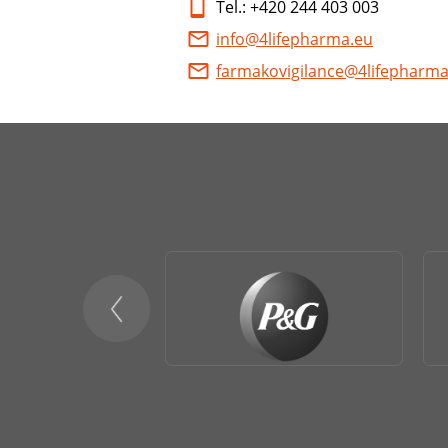
Tel.: +420 244 403 003
info@4lifepharma.eu
farmakovigilance@4lifepharma