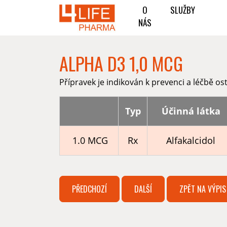
O
SLUŽBY
NÁS
ALPHA D3 1,0 MCG
Přípravek je indikován k prevenci a léčbě o
Typ
Účinná látka
1.0 MCG
Rx
Alfakalcidol
PŘEDCHOZÍ
DALŠÍ
ZPĚT NA VÝPIS