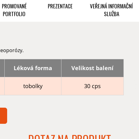
PROMOVANÉ
PREZENTACE
VEŘEJNÁ INFORMAČNÍ
PORTFOLIO
SLUŽBA
steoporózy.
Léková forma
Velikost balení
tobolky
30 cps
DOTAZ NA PRODUKT